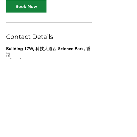
Book Now
Contact Details
Building 17W, 科技大道西 Science Park, 香
港
info@gloas.org
info@gloas.org
©2023 GLOAS Limited 版權所有。透過 Wix.com 製作的
理想網站