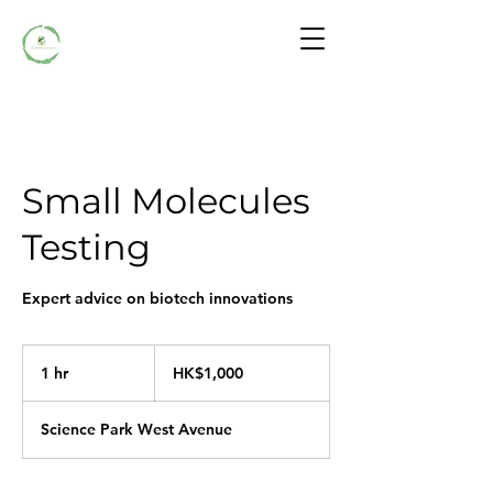
Small Molecules
Testing
Expert advice on biotech innovations
1,000
港
1 hr
1
HK$1,000
元
h
Science Park West Avenue